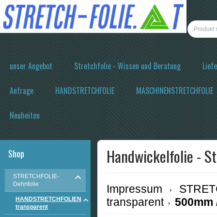
unser Angebot
Stretchfolie - Wissen und Beratung
Lief
Anfrage
HANDSTRETCHFOLIE
MASCHINENSTRETCHFOLIE
Neuheiten
Handwickelfolie - 
Shop
STRETCHFOLIE-
Dehnfolie
Impressum
STRETC
HANDSTRETCHFOLIEN
transparent
500mm /
transparent