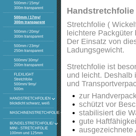
500mm / 15my/
300m transparent
Handstretchfoli
500mm / 17my/
300m transparent
Stretchfolie ( Wicke
leichtere Packgüter 
500mm / 20my/
300m transparent
Der Einsatz von dies
500mm / 23my/
Ladungsgewicht.
250m transparent
500mm/ 30my/
Stretchfolie ist bes
200m transparent
und leicht. Deshalb 
FLEXLIGHT
Stretchfolie
und Transportverpa
500mm/ 9my/
500m
zur Handverpack
HANDSTRETCHFOLIEN
schützt vor Bes
blickdicht schwarz, weiß
stabilisiert die 
MASCHINENSTRETCHFOLIE
gute Haftfähigke
BÜNDELSTRETCHFOLIE/
ausgezeichnete 
MINI - STRETCHFOLIE
100mm und 125mm