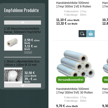
Handstretchfolie 500mm/
Hand
17my/ 300m/ 1VE 6 Rollen
17m
Empfohlene Produkte
Folienstärke 17my
Folienlänge 300m
Rollenbreit 500mm
11,10 €
10,
ohne MwSt
Rollengewicht 2,58kg
13,32 €
12,
mit MwSt
Foliengewicht 2,34kg
Einseitige Haftung, hohe
1 VE Maschinenwickelfolie
Reißfestigkeit
transp. 500mm/17my/150%/
46 Rollen=750kg
Versandkostenfrei
2,59 €
ohne
MwSt
3,11 €
mit
MwSt
Detail
1 Stück Luftpolsterfolie Eco
100cm x 100m/ Ø 10 mm
32,50 €
ohne MwSt
39,- €
mit
Versandkostenfrei
Ve
MwSt
Detail
Handstretchfolie 500mm/
Hand
17my/ 300m/ 5VE 30 Rollen
17m
Schutzfolie blau,
selbstklebend, 5 Rollen/
Folienstärke 17my
50cmx100m
Folienlänge 300m
Rollenbreit 500mm
32,90 €
9,70 €
9,3
ohne MwSt
Rollengewicht 2,58kg