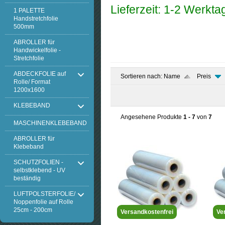
Lieferzeit: 1-2 Werkta
1 PALETTE
Handstretchfolie
500mm
ABROLLER für
Handwickelfolie -
Stretchfolie
ABDECKFOLIE auf
Sortieren nach:
Name
Preis
Rolle/ Format
1200x1600
KLEBEBAND
Angesehene Produkte
1 - 7
von
7
MASCHINENKLEBEBAND
ABROLLER für
Klebeband
SCHUTZFOLIEN -
selbstklebend - UV
beständig
LUFTPOLSTERFOLIE/
Noppenfolie auf Rolle
25cm - 200cm
Versandkostenfrei
Ve