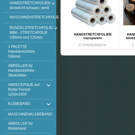
HANDSTRETCHFOLIEN
blickdicht schwarz, weiß
MASCHINENSTRETCHFOLIE
BÜNDELSTRETCHFOLIE/
MINI - STRETCHFOLIE
HANDSTRETCHFOLIEN
HAN
100mm und 125mm
transparent
blick
6 Unterkategorie
2
1 PALETTE
Handstretchfolie
500mm
ABROLLER für
Handwickelfolie -
Stretchfolie
ABDECKFOLIE auf
Rolle/ Format
1200x1600
KLEBEBAND
MASCHINENKLEBEBAND
ABROLLER für
Klebeband