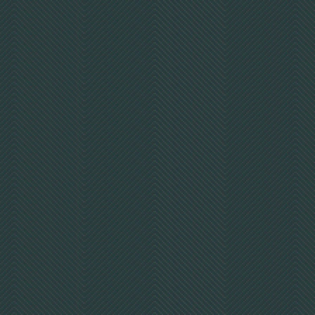
1 VE Maschinenwickelfolie
transp. 500mm/17my/150%/
46 Rollen=750kg
2,59 €
ohne
MwSt
3,11 €
mit
MwSt
Detail