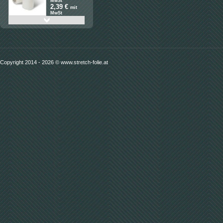
MwSt
2,39 €
mit
MwSt
Detail
1 Stück Luftpolsterfolie Eco
100cm x 100m/ Ø 10 mm
32,50 €
Copyright 2014 - 2026 © www.stretch-folie.at
ohne MwSt
39,- €
mit
MwSt
Detail
Bündelstretchfolie 1VE
100mm 23my/ 150m mit
verläng. Kern
2,50 €
ohne
MwSt
3,- €
mit
MwSt
Detail
Schutzfolie blau,
selbstklebend, 5 Rollen/
50cmx100m
32,90 €
ohne MwSt
39,48 €
mit
MwSt
Detail