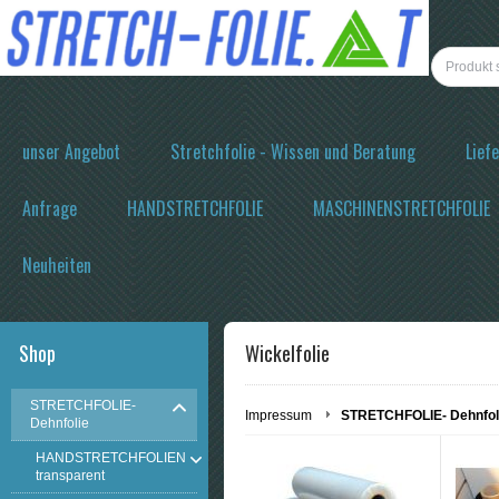
unser Angebot
Stretchfolie - Wissen und Beratung
Lief
Anfrage
HANDSTRETCHFOLIE
MASCHINENSTRETCHFOLIE
Neuheiten
Shop
Wickelfolie
STRETCHFOLIE-
Impressum
STRETCHFOLIE- Dehnfol
Dehnfolie
HANDSTRETCHFOLIEN
transparent