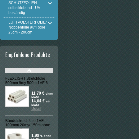
SCHUTZFOLIEN -
selbstklebend - UV
beständig
LUFTPOLSTERFOLIE/
Noppenfolie auf Rolle
25cm - 200cm
Empfohlene Produkte
FLEXLIGHT Stretchfolie
500mm 9my 500m 1VE 6
Rollen
11,70 €
ohne
MwSt
14,04 €
mit
MwSt
Detail
Bündelstretchfolie 1VE
100mm/ 20my/ 150m ohne
verläng. Kern
1,99 €
ohne