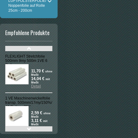
LUFTPOLSTERFOLIE/
Noppenfolie auf Rolle
25cm - 200cm
Empfohlene Produkte
FLEXLIGHT Stretchfolie
500mm 9my 500m 1VE 6
Rollen
11,70 €
ohne
MwSt
14,04 €
mit
MwSt
Detail
1 VE Maschinenwickelfolie
transp. 500mm/17my/150%/
46 Rollen=750kg
2,59 €
ohne
MwSt
3,11 €
mit
MwSt
Detail