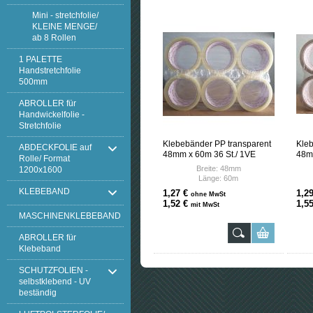
Mini - stretchfolie/
KLEINE MENGE/
ab 8 Rollen
1 PALETTE
Handstretchfolie
500mm
ABROLLER für
Handwickelfolie -
Stretchfolie
Klebebänder PP transparent
Kle
ABDECKFOLIE auf
48mm x 60m 36 St./ 1VE
48m
Rolle/ Format
Breite: 48mm
1200x1600
Länge: 60m
KLEBEBAND
1,27 €
1,2
ohne MwSt
Technische Charakteristik:
T
1,52 €
1,5
mit MwSt
Grundstoff: BOPP Folie
MASCHINENKLEBEBAND
Kleber: Hot-Melt
Stärke der Folie: 25
ABROLLER für
Mikrons
Klebeband
Gesamtdicke 40my
Kerndurchmesser : 76
SCHUTZFOLIEN -
mm
selbstklebend - UV
PEEL: 2,0N/cm
beständig
Temperaturwiderstand:
von -5°C bis + 80°C