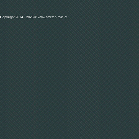
Schutzfolie blau,
selbstklebend, 5 Rollen/
50cmx100m
32,90 €
Copyright 2014 - 2026 © www.stretch-folie.at
ohne MwSt
39,48 €
mit
MwSt
Detail
Bündelstretchfolie 1VE
100mm/ 20my/ 150m ohne
verläng. Kern
1,99 €
ohne
MwSt
2,39 €
mit
MwSt
Detail
1 Stück Luftpolsterfolie Eco
100cm x 100m/ Ø 10 mm
32,50 €
ohne MwSt
39,- €
mit
MwSt
Detail
Bündelstretchfolie 1VE
100mm 23my/ 150m mit
verläng. Kern