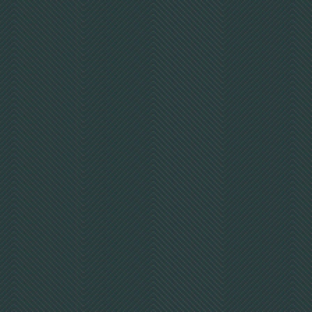
2,50 €
ohne
MwSt
3,- €
mit
MwSt
Detail