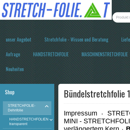
unser Angebot
Stretchfolie - Wissen und Beratung
Lief
Anfrage
HANDSTRETCHFOLIE
MASCHINENSTRETCHFOLIE
Neuheiten
Bündelstretchfolie
Shop
STRETCHFOLIE-
Dehnfolie
Impressum
STRETC
HANDSTRETCHFOLIEN
MINI - STRETCHFOL
transparent
verlängertem Kern
B