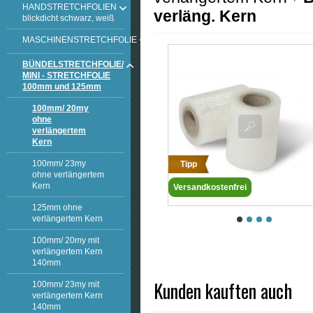
HANDSTRETCHFOLIEN
verläng. Kern
blickdicht schwarz, weiß
MASCHINENSTRETCHFOLIE
BÜNDELSTRETCHFOLIE/
MINI - STRETCHFOLIE
100mm und 125mm
100mm/ 20my
ohne
verlängertem
Kern
100mm/ 23my
Tipp
ohne verlängertem
Kern
Versandkostenfrei
125mm ohne
verlängertem Kern
100mm/ 20my mit
verlängertem Kern
140mm
Kunden kauften auch
100mm/ 23my mit
verlängertem Kern
140mm