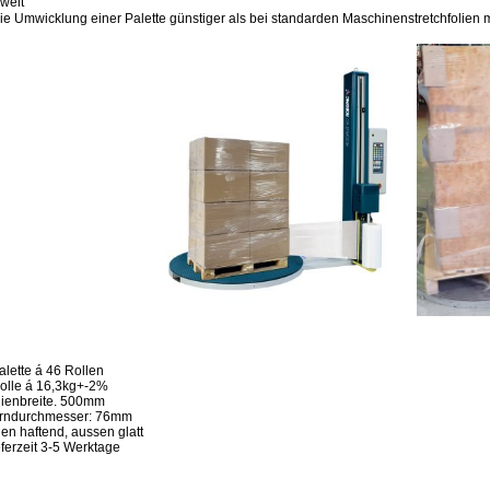
welt
 die Umwicklung einer Palette günstiger als bei standarden Maschinenstretchfolie
alette á 46 Rollen
olle á 16,3kg+-2%
lienbreite. 500mm
rndurchmesser: 76mm
nen haftend, aussen glatt
eferzeit 3-5 Werktage