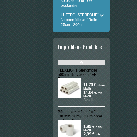
selbstklebend - UV
beständig
LUFTPOLSTERFOLIE/
Noppenfolie auf Rolle
25cm - 200cm
Empfohlene Produkte
FLEXLIGHT Stretchfolie
500mm 9my 500m 1VE 6
Rollen
11,70 €
ohne
MwSt
14,04 €
mit
MwSt
Detail
Bündelstretchfolie 1VE
100mm/ 20my/ 150m ohne
verläng. Kern
1,99 €
ohne
MwSt
2,39 €
mit