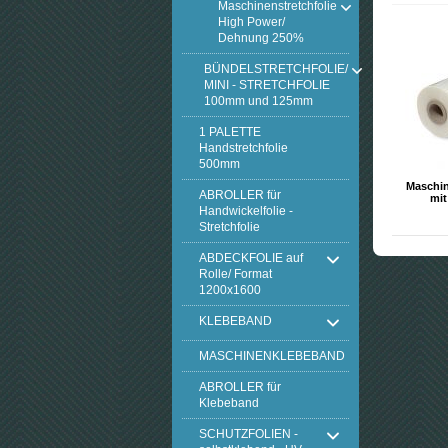
Maschinenstretchfolie
High Power/
Dehnung 250%
BÜNDELSTRETCHFOLIE/
MINI - STRETCHFOLIE
100mm und 125mm
1 PALETTE
Handstretchfolie
500mm
Maschin
ABROLLER für
mi
Handwickelfolie -
Stretchfolie
ABDECKFOLIE auf
Rolle/ Format
1200x1600
KLEBEBAND
MASCHINENKLEBEBAND
ABROLLER für
Klebeband
SCHUTZFOLIEN -