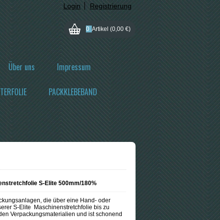
Login
Registrierung
0
Artikel
(0,00 €)
Über uns
Impressum
TERFOLIE
PACKKLEBEBAND
nstretchfolie S-Elite 500mm/180%
packungsanlagen, die über eine Hand- oder
rer S-Elite Maschinenstretchfolie bis zu
f den Verpackungsmaterialien und ist schonend