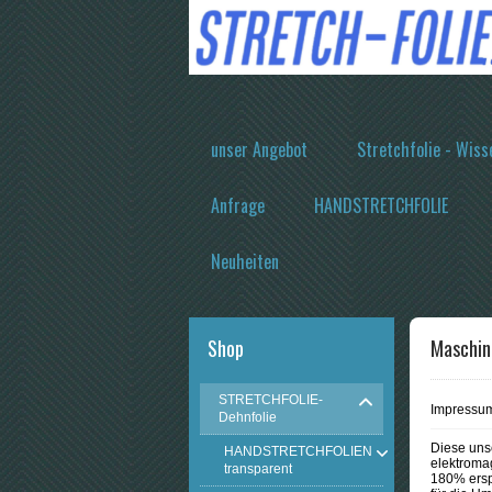
unser Angebot
Stretchfolie - Wiss
Anfrage
HANDSTRETCHFOLIE
Neuheiten
Shop
Maschin
STRETCHFOLIE-
Impressu
Dehnfolie
Diese uns
HANDSTRETCHFOLIEN
elektroma
transparent
180% ersp