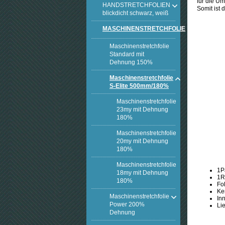
für die Um
HANDSTRETCHFOLIEN
Somit ist
blickdicht schwarz, weiß
MASCHINENSTRETCHFOLIE
Maschinenstretchfolie
Standard mit
Dehnung 150%
Maschinenstretchfolie
S-Elite 500mm/180%
Maschinenstretchfolie
23my mit Dehnung
180%
Maschinenstretchfolie
20my mit Dehnung
180%
Maschinenstretchfolie
1P
18my mit Dehnung
1R
180%
Fo
Ke
Maschinenstretchfolie
In
Power 200%
Li
Dehnung