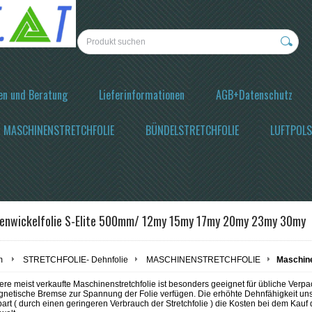
en und Beratung
Lieferinformationen
AGB+Datenschutz
MASCHINENSTRETCHFOLIE
BÜNDELSTRETCHFOLIE
LUFTPOLS
enwickelfolie S-Elite 500mm/ 12my 15my 17my 20my 23my 30my
m
STRETCHFOLIE- Dehnfolie
MASCHINENSTRETCHFOLIE
Maschine
ere meist verkaufte Maschinenstretchfolie ist besonders geeignet für übliche Ver
gnetische Bremse zur Spannung der Folie verfügen. Die erhöhte Dehnfähigkeit unse
art ( durch einen geringeren Verbrauch der Stretchfolie ) die Kosten bei dem Kau