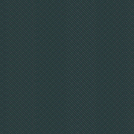
1 Stück Luftpolsterfolie Eco
100cm x 100m/ Ø 10 mm
32,50 €
ohne MwSt
39,- €
mit
MwSt
Detail