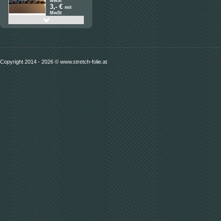
MwSt
3,- €
mit
MwSt
Detail
1 VE Maschinenwickelfolie
transp. 500mm/17my/150%/
46 Rollen=750kg
2,59 €
Copyright 2014 - 2026 © www.stretch-folie.at
ohne
MwSt
3,11 €
mit
MwSt
Detail
Bündelstretchfolie 1VE
100mm/ 20my/ 150m ohne
verläng. Kern
1,99 €
ohne
MwSt
2,39 €
mit
MwSt
Detail
FLEXLIGHT Stretchfolie
500mm 9my 500m 1VE 6
Rollen
11,70 €
ohne
MwSt
14,04 €
mit
MwSt
Detail