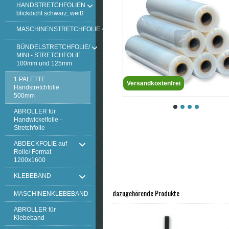
HANDSTRETCHFOLIEN
blickdicht schwarz, weiß
MASCHINENSTRETCHFOLIE
BÜNDELSTRETCHFOLIE/
MINI - STRETCHFOLIE
100mm und 125mm
1 PALETTE
Versandkostenfrei
Handstretchfolie
500mm
ABROLLER für
Handwickelfolie -
Stretchfolie
ABDECKFOLIE auf
Rolle/ Format
1200x1600
KLEBEBAND
dazugehörende Produkte
MASCHINENKLEBEBAND
ABROLLER für
Klebeband