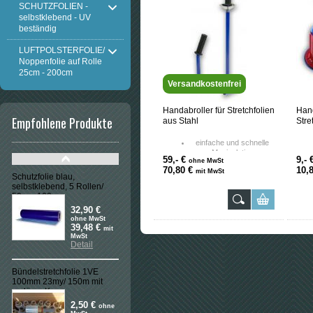
SCHUTZFOLIEN -
selbstklebend - UV
beständig
LUFTPOLSTERFOLIE/
Noppenfolie auf Rolle
25cm - 200cm
Versandkostenfrei
Handabroller für Stretchfolien
Hand
Empfohlene Produkte
aus Stahl
Stre
einfache und schnelle
Manipulation
59,- €
9,- 
ohne MwSt
universale Verwendung
70,80 €
10,
mit MwSt
aus Metall hergestellt
Schutzfolie blau,
gewährt Festigkeit,
selbstklebend, 5 Rollen/
Beständigkeit und
50cmx100m
Starrheit der
32,90 €
Verpackung
ohne MwSt
39,48 €
mit
MwSt
Detail
Bündelstretchfolie 1VE
100mm 23my/ 150m mit
verläng. Kern
2,50 €
ohne