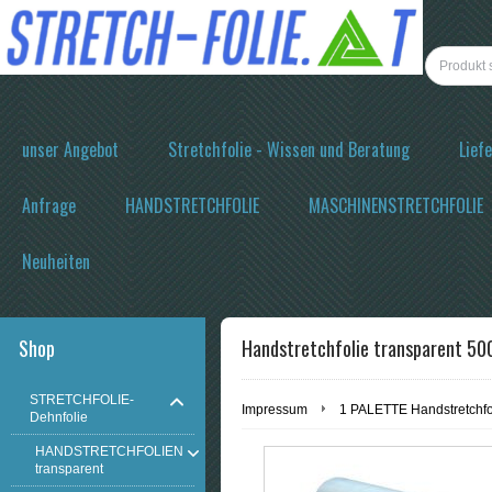
unser Angebot
Stretchfolie - Wissen und Beratung
Lief
Anfrage
HANDSTRETCHFOLIE
MASCHINENSTRETCHFOLIE
Neuheiten
Shop
Handstretchfolie transparent 50
STRETCHFOLIE-
Impressum
1 PALETTE Handstretchf
Dehnfolie
HANDSTRETCHFOLIEN
transparent